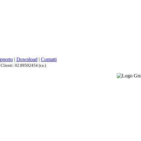
upporto
|
Download
|
Contatti
 Clienti: 02.89502454 (r.a.)