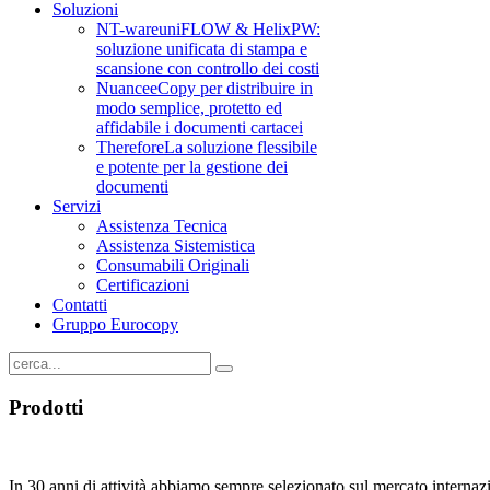
Soluzioni
NT-ware
uniFLOW & HelixPW:
soluzione unificata di stampa e
scansione con controllo dei costi
Nuance
eCopy per distribuire in
modo semplice, protetto ed
affidabile i documenti cartacei
Therefore
La soluzione flessibile
e potente per la gestione dei
documenti
Servizi
Assistenza Tecnica
Assistenza Sistemistica
Consumabili Originali
Certificazioni
Contatti
Gruppo Eurocopy
Prodotti
In 30 anni di attività abbiamo sempre selezionato sul mercato internazion