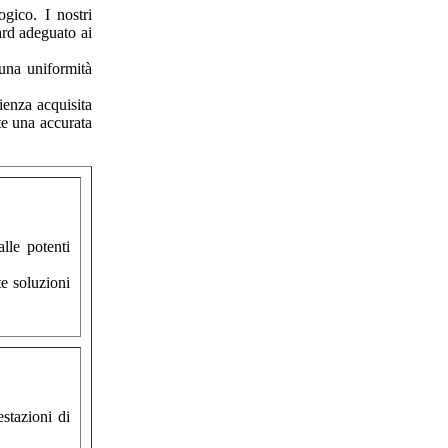
ogico. I nostri
ard adeguato ai
una uniformità
rienza acquisita
te una accurata
lle potenti
te soluzioni
estazioni di