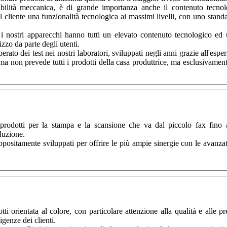
idabilità meccanica, è di grande importanza anche il contenuto tecnol
l cliente una funzionalità tecnologica ai massimi livelli, con uno stand
 nostri apparecchi hanno tutti un elevato contenuto tecnologico ed 
zzo da parte degli utenti.
ato dei test nei nostri laboratori, sviluppati negli anni grazie all'espe
ma non prevede tutti i prodotti della casa produttrice, ma esclusivamen
odotti per la stampa e la scansione che va dal piccolo fax fino a
duzione.
ppositamente sviluppati per offrire le più ampie sinergie con le avanza
 orientata al colore, con particolare attenzione alla qualità e alle pr
igenze dei clienti.